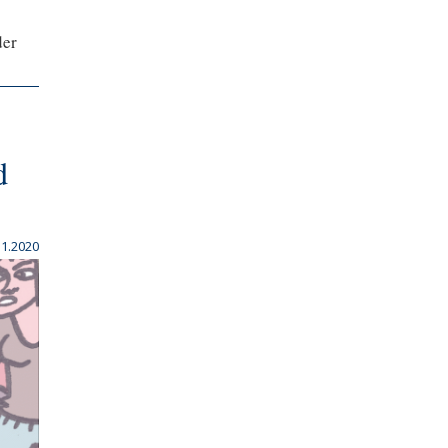
der
d
11.2020