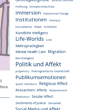
Geteilte Gefühle
Hoffnung
Immaterielles Erbe
Immersion
Institutional Change
Institutionen
intimacy
Journalismus
Klasse
Kollektive
Künstliche Intelligenz
Life-Worlds
Love
Mehrsprachigkeit
Migration
Mental Health Care
Nachhaltigkeit
Politik und Affekt
polyamory
Postmigrantische Gesellschaft
Publikumsemotionen
d
Religious Affect
queer literature
hten.
Researchers' Affects
Ressentiment
Secular Affect
Restitution
Sentiments of Justice
Sexualität
Social Media und Affekt