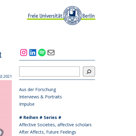
Instagram
LinkedIn
Spotify
Mail
t
Suchen
02.2021
Aus der Forschung
Interviews & Portraits
Impulse
# Reihen # Series #
Affective Societies, affective scholars
After Affects, Future Feelings