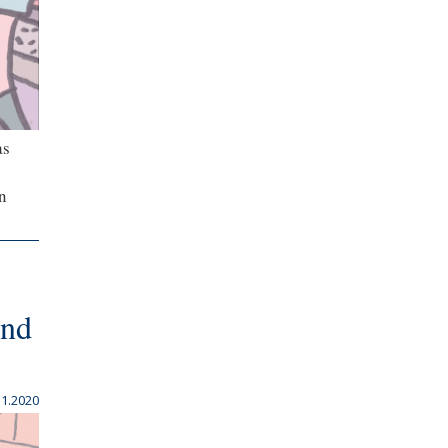
as
n
und
11.2020