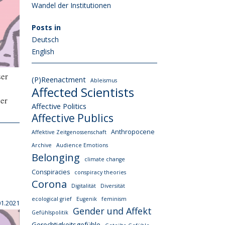
Wandel der Institutionen
Posts in
Deutsch
English
ser
(P)Reenactment
Ableismus
Affected Scientists
er
Affective Politics
Affective Publics
Anthropocene
Affektive Zeitgenossenschaft
Archive
Audience Emotions
Belonging
climate change
Conspiracies
conspiracy theories
Corona
Digitalität
Diversität
ecological grief
Eugenik
feminism
01.2021
Gender und Affekt
Gefühlspolitik
Gerechtigkeitsgefühle