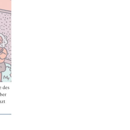
e des
Aber
nzt