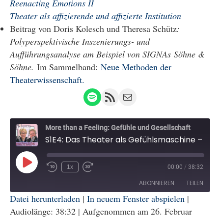
Reenacting Emotions II
Theater als affizierende und affizierte Institution
Beitrag von Doris Kolesch und Theresa Schütz
:
Polyperspektivische Inszenierungs- und
Aufführungsanalyse am Beispiel von SIGNAs Söhne &
Söhne.
Im Sammelband:
Neue Methoden der
Theaterwissenschaft.
Spotify
RSS Feed
Mail
More than a Feeling: Gefühle und Gesellschaft
S1E4: Das Theater als Gefühlsmaschine – Livestream statt Logenplatz?
Play
1x
00:00
/
38:32
Episode
ABONNIEREN
TEILEN
Datei herunterladen
|
In neuem Fenster abspielen
|
Audiolänge: 38:32
|
Aufgenommen am 26. Februar
TEILEN
RSS FEED