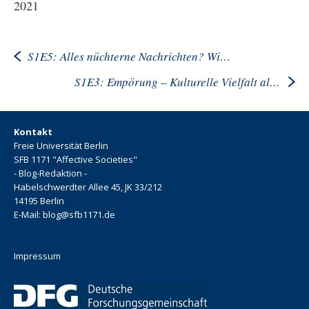
2021
LINK
EMBED
S1E5: Alles nüchterne Nachrichten? Wie der Journalismus Gefühle erzeugt
S1E3: Empörung – Kulturelle Vielfalt als Leitbild in der Kritik
Kontakt
Freie Universität Berlin
SFB 1171 "Affective Societies"
- Blog-Redaktion -
Habelschwerdter Allee 45, JK 33/212
14195 Berlin
E-Mail: blog@sfb1171.de
Impressum