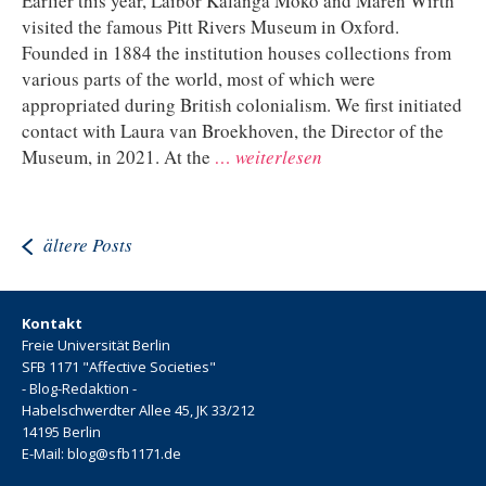
Earlier this year, Laibor Kalanga Moko and Maren Wirth
visited the famous Pitt Rivers Museum in Oxford.
Founded in 1884 the institution houses collections from
various parts of the world, most of which were
appropriated during British colonialism. We first initiated
contact with Laura van Broekhoven, the Director of the
Museum, in 2021. At the
… weiterlesen
ältere Posts
Kontakt
Freie Universität Berlin
SFB 1171 "Affective Societies"
- Blog-Redaktion -
Habelschwerdter Allee 45, JK 33/212
14195 Berlin
E-Mail: blog@sfb1171.de