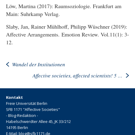
Löw, Martina (2017): Raumsoziologie. Frankfurt am
Main: Suhrkamp Verlag.
Slaby, Jan, Rainer Mühlhoff, Philipp Wüschner (2019):
Affective Arrangements. Emotion Review. Vol.11(1): 3-
12.
Wandel der Institutionen
Affective societies, affected scientists! 5 Fragen an Nadine Maser
Kontakt
Freie Universität Berlin
SFB 1171 "Affective Societies"
- Blog-Redaktion -
Habelschwerdter Allee 45, JK 33/212
14195 Berlin
E-Mail: blog@sfb1171.de