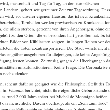
 wird, massenhaft und Tag für Tag, an den europäischen
n Ländern, gehört seit geraumer Zeit zur Tagesordnung. Dass
en wird, vor unserer eigenen Haustür, das ist neu. Krankenhä
überarbeitet, Turnhallen werden provisorisch zu Krankenstatio
 die allein sterben, getrennt von ihren Angehörigen, ohne ei
hört zu den Orten, die es besonders hart getroffen hat. Es is
ichten Bilder von Kühllastern zeigten, in langen Reihen vor de
teten, die Toten abzutransportieren. Die Stadt wusste nicht 
Massengräber ausgehoben für diejenigen, die keine Angehöri
digung leisten können. Zeitweilig gingen die Überlegungen da
nisstätten umzufunktionieren. Keine Frage: Die Coronakrise n
en nachzudenken.
 scheint dafür so geeignet wie die Philosophie. Stellt der T
on im
Phaidon
berichtet, nicht ihre eigentliche Geburtsstunde 
d es rund 2.000 Jahre später bei Michel de Montaigne heißen.
d das menschliche Dasein überhaupt als ein „Sein zum Tode“
an der Philosophie so leicht nichts vor. Sobald man die