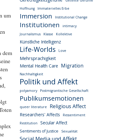
Geteilte Gefühle
Hoffnung
Immaterielles Erbe
rn um
Immersion
Institutional Change
Institutionen
intimacy
zen
Journalismus
Klasse
Kollektive
Künstliche Intelligenz
Life-Worlds
Love
en dem
Mehrsprachigkeit
seine
Migration
Mental Health Care
sten
Nachhaltigkeit
s
Politik und Affekt
nd,
polyamory
Postmigrantische Gesellschaft
Publikumsemotionen
lgt
Religious Affect
queer literature
Toten
Researchers' Affects
Ressentiment
Secular Affect
Restitution
mplex
Sentiments of Justice
Sexualität
he
Social Media und Affekt