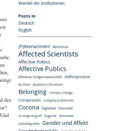
Wandel der Institutionen
Posts in
user
Deutsch
nen
English
n
t
(P)Reenactment
Ableismus
n
Affected Scientists
mehr,
Affective Politics
gen
Affective Publics
hin,
Anthropocene
Affektive Zeitgenossenschaft
ötigt
Archive
Audience Emotions
Belonging
climate change
od des
Conspiracies
conspiracy theories
Corona
dar?
Digitalität
Diversität
 Und
ecological grief
Eugenik
feminism
Gender und Affekt
Gefühlspolitik
Gerechtigkeitsgefühle