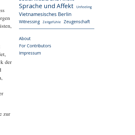
Sprache und Affekt
Unfeeling
ss
Vietnamesisches Berlin
orgen
Witnessing
Zeugenschaft
Zeitgefühle
isten,
About
t
For Contributors
Impressum
et,
k der
d
n,
er
e zur