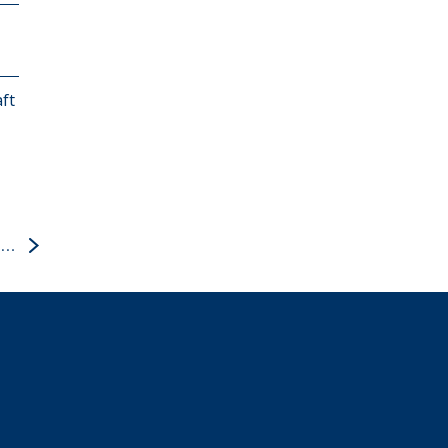
ft
Fragmente der Immersion: Viraler Paranoia Punk trifft auf meine Corona-Leseliste