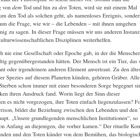
eg von
dem
Tod und hin zu
den
Toten, wird sie mit einem Mal
m den Tod als solchen geht, als namenloses Ereignis, sonde
d um die Frage, wie wir – die Lebenden – mit ihnen umgehen
enig zu sagen. In dieser Frage müssen wir uns anderen Instan
lturwissenschaftlichen Disziplinen weiterhelfen.
och nie eine Gesellschaft oder Epoche gab, in der die Mensch
ig gegenübergestanden hätten. Der Mensch ist ein Tier, das 
rennt oder irgendeinem anderen Element anvertraut. Zu den älte
er Spezies auf diesem Planeten künden, gehören Gräber. Alle
Sterben schon immer mit einer besonderen Sorge begegnet si
iken ihren Ausdruck fand. Worin liegt der Sinn dieser
 es nicht vorgezogen, ihre Toten einfach liegenzulassen? Fo
rison, bildet die Beziehung zwischen den Lebenden und den 
upt. „Unsere grundlegenden menschlichen Institutionen“, so
on Anfang an diejenigen, die vorher kamen.“ Der rituelle Ko
nden und den Toten kündet von dem Bemühen, das biologisc