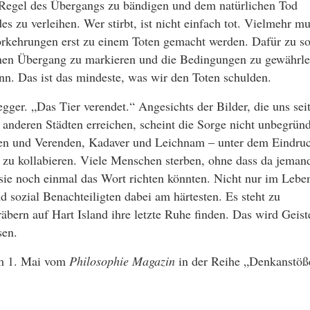
e Regel des Übergangs zu bändigen und dem natürlichen Tod
s zu verleihen. Wer stirbt, ist nicht einfach tot. Vielmehr mu
orkehrungen erst zu einem Toten gemacht werden. Dafür zu s
inen Übergang zu markieren und die Bedingungen zu gewährle
nn. Das ist das mindeste, was wir den Toten schulden.
gger. „Das Tier verendet.“ Angesichts der Bilder, die uns sei
anderen Städten erreichen, scheint die Sorge nicht unbegründ
ben und Verenden, Kadaver und Leichnam – unter dem Eindruc
 zu kollabieren. Viele Menschen sterben, ohne dass da jeman
 sie noch einmal das Wort richten könnten. Nicht nur im Lebe
d sozial Benachteiligten dabei am härtesten. Es steht zu
äbern auf Hart Island ihre letzte Ruhe finden. Das wird Geist
sen.
am 1. Mai vom
Philosophie Magazin
in der Reihe „Denkanstöß