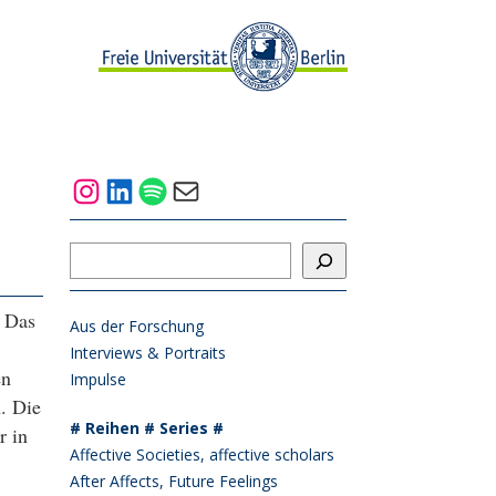
Instagram
LinkedIn
Spotify
Mail
Suchen
. Das
Aus der Forschung
Interviews & Portraits
en
Impulse
. Die
# Reihen # Series #
r in
Affective Societies, affective scholars
After Affects, Future Feelings