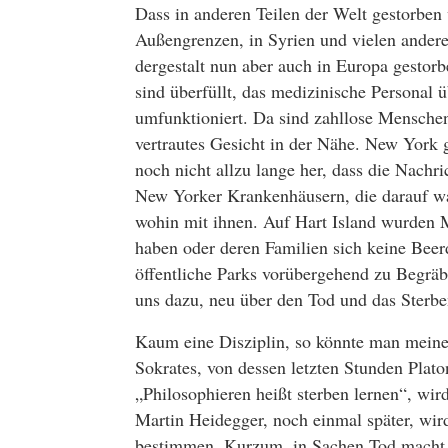
Dass in anderen Teilen der Welt gestorben
Außengrenzen, in Syrien und vielen andere
dergestalt nun aber auch in Europa gestorb
sind überfüllt, das medizinische Personal 
umfunktioniert. Da sind zahllose Menschen,
vertrautes Gesicht in der Nähe. New York ge
noch nicht allzu lange her, dass die Nachr
New Yorker Krankenhäusern, die darauf war
wohin mit ihnen. Auf Hart Island wurden 
haben oder deren Familien sich keine Beer
öffentliche Parks vorübergehend zu Begräb
uns dazu, neu über den Tod und das Sterb
Kaum eine Disziplin, so könnte man meinen,
Sokrates, von dessen letzten Stunden Plat
„Philosophieren heißt sterben lernen“, wir
Martin Heidegger, noch einmal später, wir
bestimmen. Kurzum, in Sachen Tod macht m