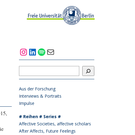
Instagram
LinkedIn
Spotify
Mail
Suchen
Aus der Forschung
Interviews & Portraits
Impulse
015,
# Reihen # Series #
Affective Societies, affective scholars
ie
After Affects, Future Feelings