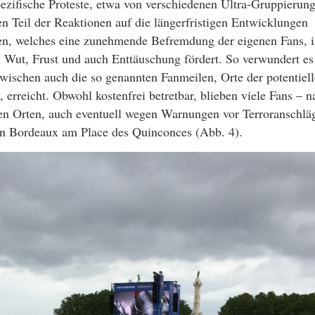
ezifische Proteste, etwa von verschiedenen Ultra-Gruppierung
en Teil der Reaktionen auf die längerfristigen Entwicklungen
en, welches eine zunehmende Befremdung der eigenen Fans, i
 Wut, Frust und auch Enttäuschung fördert. So verwundert es
ischen auch die so genannten Fanmeilen, Orte der potentiel
rreicht. Obwohl kostenfrei betretbar, blieben viele Fans – n
en Orten, auch eventuell wegen Warnungen vor Terroranschlä
 in Bordeaux am Place des Quinconces (Abb. 4).