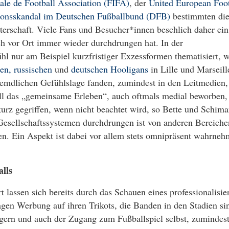
nale de Football Association (FIFA)
, der
United European Foot
ionsskandal im Deutschen Fußballbund (DFB)
bestimmten di
terschaft. Viele Fans und Besucher*innen beschlich daher ein
 vor Ort immer wieder durchdrungen hat. In der
l nur am Beispiel kurzfristiger Exzessformen thematisiert, w
en, russischen
und
deutschen Hooligans
in Lille und Marseill
fremdlichen Gefühlslage fanden, zumindest in den Leitmedien,
l das „gemeinsame Erleben“, auch oftmals medial beworben,
kurz gegriffen, wenn nicht beachtet wird, so Bette und Schim
 Gesellschaftssystemen durchdrungen ist von anderen Bereiche
en. Ein Aspekt ist dabei vor allem stets omnipräsent wahrneh
lls
t lassen sich bereits durch das Schauen eines professionalisie
agen Werbung auf ihren Trikots, die Banden in den Stadien si
ern und auch der Zugang zum Fußballspiel selbst, zumindest