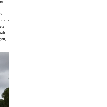
en,
n
 auch
len
ach
gen,