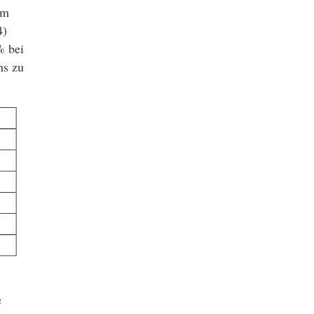
om
4)
% bei
ns zu
e