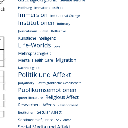
ge“
Geteilte Gefühle
ich
Hoffnung
Immaterielles Erbe
Immersion
Institutional Change
Institutionen
intimacy
Journalismus
Klasse
Kollektive
Künstliche Intelligenz
Life-Worlds
Love
Mehrsprachigkeit
Migration
Mental Health Care
Nachhaltigkeit
Politik und Affekt
polyamory
Postmigrantische Gesellschaft
Publikumsemotionen
Religious Affect
queer literature
Researchers' Affects
Ressentiment
Secular Affect
Restitution
Sentiments of Justice
Sexualität
Social Media und Affekt