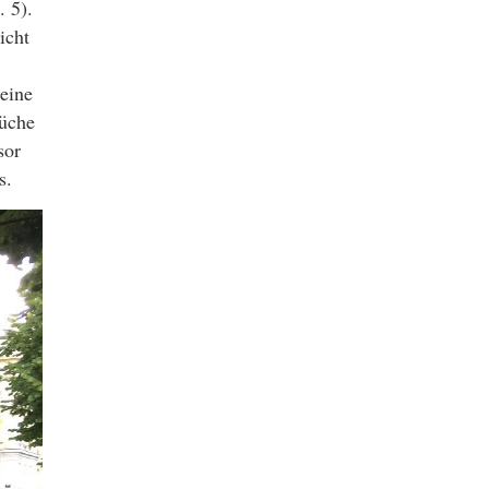
 5).
icht
eine
rüche
sor
s.