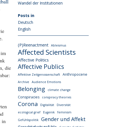
ball
Wandel der Institutionen
e
Posts in
Deutsch
English
ie
e.
(P)Reenactment
Ableismus
Affected Scientists
 im
ank
Affective Politics
Affective Publics
n, die
mbar:
Anthropocene
Affektive Zeitgenossenschaft
Archive
Audience Emotions
Belonging
climate change
Conspiracies
conspiracy theories
Corona
rten
Digitalität
Diversität
nd
ecological grief
Eugenik
feminism
Gender und Affekt
 in
Gefühlspolitik
Gerechtigkeitsgefühle