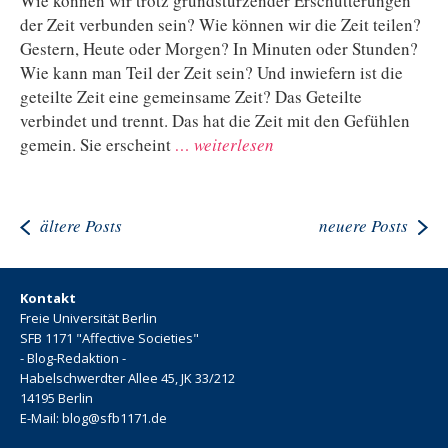
Wie können wir trotz grundstürzender Erschütterungen
der Zeit verbunden sein? Wie können wir die Zeit teilen?
Gestern, Heute oder Morgen? In Minuten oder Stunden?
Wie kann man Teil der Zeit sein? Und inwiefern ist die
geteilte Zeit eine gemeinsame Zeit? Das Geteilte
verbindet und trennt. Das hat die Zeit mit den Gefühlen
gemein. Sie erscheint
… weiterlesen
ältere Posts
neuere Posts
Kontakt
Freie Universität Berlin
SFB 1171 "Affective Societies"
- Blog-Redaktion -
Habelschwerdter Allee 45, JK 33/212
14195 Berlin
E-Mail: blog@sfb1171.de