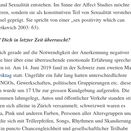
d Sexualität entstehen. Im Sinne der Affect Studies möchte 
ren, sondern sie als konstitutiven Teil von Sexualität verstehe
el geprägt. Sie spricht von einer „sex positivity which can
etkovich 2003: 63).
 Dich in letzter Zeit überrascht?
 ich gerade auf die Notwendigkeit der Anerkennung negativer
 hier über eine überraschende emotionale Erfahrung spreche
en ist. Am 14. Juni 2019 fand in der Schweiz zum zweiten Ma
eiktag
statt. Ungefähr ein Jahr lang hatten unterschiedlichste
r NGOs, Gewerkschaften, politischen Gruppierungen etc. dies
ch wurde um 17 Uhr zur grossen Kundgebung aufgerufen. Die
ommen lahmgelegt, Autos und öffentlicher Verkehr standen stil
n sich alleine in Zürich versammelt; schweizweit waren es
a, Pink und anderen Farben, Personen aller Altersgruppen un
ie sich mit Trillerpfeifen, Songs, Rhythmen und Skandierun
z in puncto Chancengleichheit und gesellschaftlicher Teilhabe