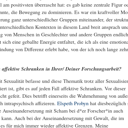
 am positivsten überrascht hat: es gab keine zentrale Figur o
onnte, die Bewegung zu dominieren. Es war ein kraftvoller M
erung ganz unterschiedlicher Gruppen miteinander, der struktu
terschiedlichen Kontexten in diesem Land breit ansprach und
ung von Menschen in Geschlechter und andere Gruppen endlic
ich eine geballte Energie entfaltet, die ich als eine emotion
indung von Differenz erlebt habe, von der ich noch lange zeh
h affektive Schranken in Ihrer/ Deiner Forschungsarbeit?
 Sexualität befasse und diese Thematik trotz aller Sexualisie
rt ist, gibt es auf jeden Fall affektive Schranken. Vor dieser
icht gefeit. Dies betrifft einerseits die Wahrnehmung von auße
 intrapsychisch affizieren.
Elspeth Probyn
hat diesbezüglich 
ie Auseinandersetzung mit Scham bei d*er Forscher*in auch
kann. Auch bei der Auseinandersetzung mit Gewalt, die im
t es für mich immer wieder affektive Grenzen. Meine