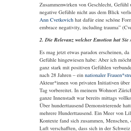
Zusammenwirken von Geschlecht, Gefühl un
negative Gefühle nicht aus dem Blick verlie
Ann Cvetkovich
hat dafür eine schöne Form
embrace negativity, including trauma” (Cv
2. Die Relevanz welcher Emotion hat Sie /
Es mag jetzt etwas paradox erscheinen, da
Gefühle hingewiesen habe: Aber ich möchte
ganz stark mit positiven Gefühlen verbund
nach 28 Jahren – ein
nationaler Frauen*str
Akteur*innen von privaten Initiativen übe
Tag vorbereitet. In meinem Wohnort Züri
ganze Innenstadt war bereits mittags vollk
Über hunderttausend Demonstrierende hatte
mehrere Hunderttausend. Ein Meer von Lil
Kontexte fand sich zusammen, Menschen, d
Luft verschafften, dass sich in der Schwei