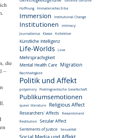
Geteilte Gefühle
ich
Hoffnung
Immaterielles Erbe
n.
Immersion
Institutional Change
Institutionen
intimacy
Journalismus
Klasse
Kollektive
Künstliche Intelligenz
Life-Worlds
Love
Mehrsprachigkeit
n, die
Migration
Mental Health Care
l –
Nachhaltigkeit
Politik und Affekt
en
polyamory
Postmigrantische Gesellschaft
Publikumsemotionen
l.
Religious Affect
queer literature
Researchers' Affects
Ressentiment
d
Secular Affect
Restitution
gen
Sentiments of Justice
Sexualität
Social Media und Affekt