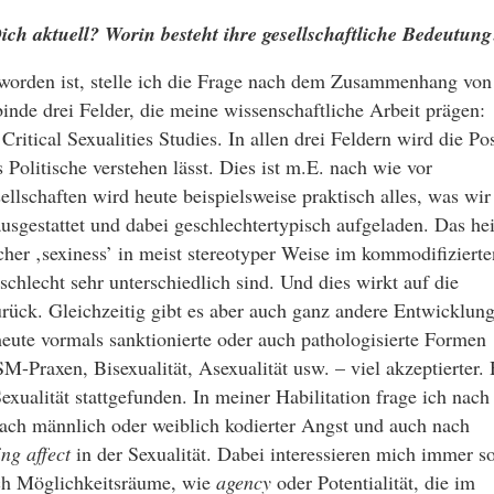
ich aktuell? Worin besteht ihre gesellschaftliche Bedeutung
geworden ist, stelle ich die Frage nach dem Zusammenhang von
inde drei Felder, die meine wissenschaftliche Arbeit prägen:
ritical Sexualities Studies. In allen drei Feldern wird die Pos
s Politische verstehen lässt. Dies ist m.E. nach wie vor
sellschaften wird heute beispielsweise praktisch alles, was wir
sgestattet und dabei geschlechtertypisch aufgeladen. Das hei
cher ‚sexiness’ in meist stereotyper Weise im kommodifizierte
hlecht sehr unterschiedlich sind. Und dies wirkt auf die
zurück. Gleichzeitig gibt es aber auch ganz andere Entwicklun
heute vormals sanktionierte oder auch pathologisierte Formen
M-Praxen, Bisexualität, Asexualität usw. – viel akzeptierter. 
xualität stattgefunden. In meiner Habilitation frage ich nach
ach männlich oder weiblich kodierter Angst und auch nach
ng affect
in der Sexualität. Dabei interessieren mich immer s
ch Möglichkeitsräume, wie
agency
oder Potentialität, die im