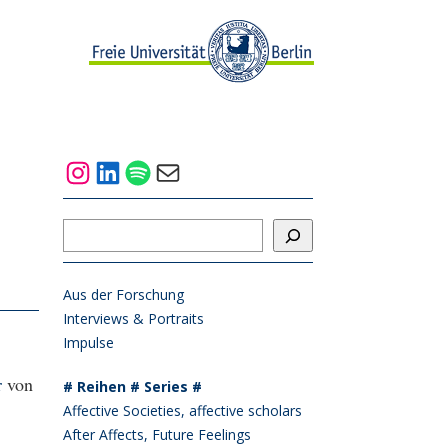
Instagram
LinkedIn
Spotify
Mail
Suchen
Aus der Forschung
Interviews & Portraits
Impulse
r
von
# Reihen # Series #
Affective Societies, affective scholars
After Affects, Future Feelings