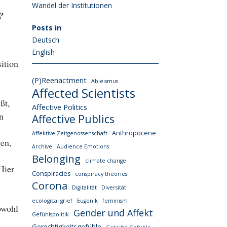
Wandel der Institutionen
?
Posts in
Deutsch
English
ition
(P)Reenactment
Ableismus
Affected Scientists
ßt,
Affective Politics
n
Affective Publics
Anthropocene
Affektive Zeitgenossenschaft
gen,
Archive
Audience Emotions
Belonging
climate change
Hier
Conspiracies
conspiracy theories
Corona
Digitalität
Diversität
ecological grief
Eugenik
feminism
owohl
Gender und Affekt
Gefühlspolitik
Gerechtigkeitsgefühle