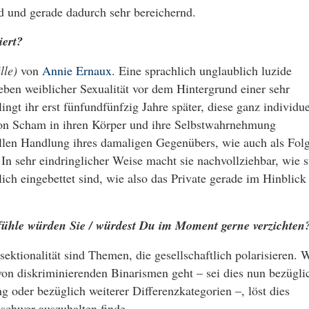
nd und gerade dadurch sehr bereichernd.
iert?
lle)
von
Annie Ernaux
. Eine sprachlich unglaublich luzide
eben weiblicher Sexualität vor dem Hintergrund einer sehr
ingt ihr erst fünfundfünfzig Jahre später, diese ganz individue
 von Scham in ihren Körper und ihre Selbstwahrnehmung
uellen Handlung ihres damaligen Gegenübers, wie auch als Fol
 In sehr eindringlicher Weise macht sie nachvollziehbar, wie s
ich eingebettet sind, wie also das Private gerade im Hinblick
fühle würden Sie / würdest Du im Moment gerne verzichten
sektionalität sind Themen, die gesellschaftlich polarisieren.
on diskriminierenden Binarismen geht – sei dies nun bezügli
g oder bezüglich weiterer Differenzkategorien –, löst dies
 schwer auszuhalten finde.