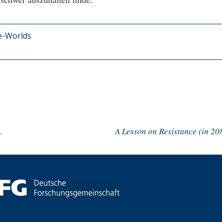
e-Worlds
tions to Alison Rooke
A Lesson on Resistance (in 20