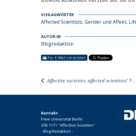
SCHLAGWÖRTER
Affected Scientists
,
Gender und Affekt
,
Lif
AUTOR:IN
Blogredaktion
Per E-Mail versenden
Affective societies, affected scientists! 5 ques
Kontakt
Freie Universität Berlin
SFB 1171 "Affective Societies"
- Blog-Redaktion -