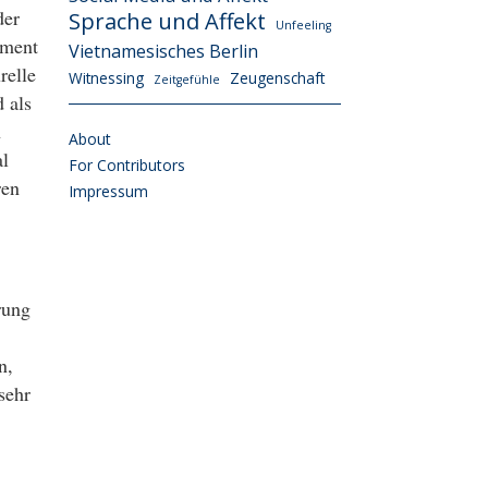
der
Sprache und Affekt
Unfeeling
oment
Vietnamesisches Berlin
relle
Witnessing
Zeugenschaft
Zeitgefühle
 als
h
About
al
For Contributors
ren
Impressum
rung
n,
sehr