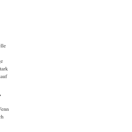
lle
ge
tark
 auf
?
 Wenn
ch